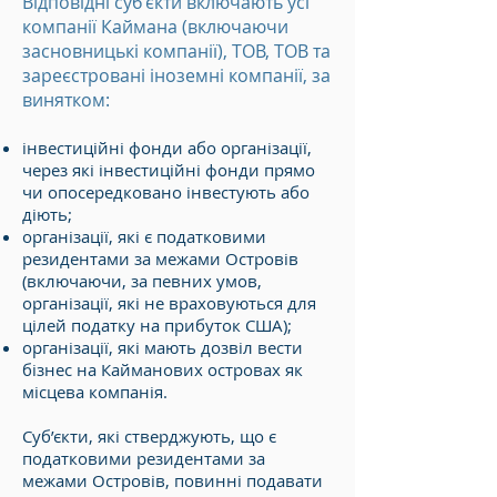
Відповідні суб’єкти включають усі
компанії Каймана (включаючи
засновницькі компанії), ТОВ, ТОВ та
зареєстровані іноземні компанії, за
винятком:
інвестиційні фонди або організації,
через які інвестиційні фонди прямо
чи опосередковано інвестують або
діють;
організації, які є податковими
резидентами за межами Островів
(включаючи, за певних умов,
організації, які не враховуються для
цілей податку на прибуток США);
організації, які мають дозвіл вести
бізнес на Кайманових островах як
місцева компанія.
Суб’єкти, які стверджують, що є
податковими резидентами за
межами Островів, повинні подавати