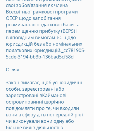
свої зобов’язання як члена
Всесвітньої рамкової програми
ОЕСР щодо запобігання
розмиванню податкової бази та
переміщенню прибутку (BEPS) і
відповідним вимогам ЄС щодо
юрисдикцій без або номінальних
податкових юрисдикцій._cc781905-
5cde-3194-bb3b-136bad5cf58d_
Огляд
Закон вимагає, щоб усі юридичні
особи, зареєстровані або
зареєстровані в
Кайманові
острови
повинні щорічно
повідомляти про те, чи входили
вони в сферу дії в попередній рік і
чи виконували вони одну або
більше видів діяльності з