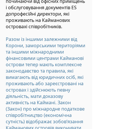
починаючи від офісних приміщень
і обслуговування документів ES
до
професійні директори, які
проживають на Кайманових
островах
і співробітників.
Разом із іншими залежними від
Корони, заморськими територіями
та іншими міжнародними
фінансовими центрами Кайманові
острови тепер мають комплексне
законодавство та правила, які
вимагають від юридичних осіб, які
проживають або зареєстровані на
островах і здійснюють певну
діяльність, мати доказову
активність на Каймані. Закон
(Закон) про міжнародне податкове
співробітництво (економічна
сутність) відображає зобов’язання
Кайманових островів виконувати