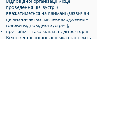
Відповідної організації місце
проведення цієї зустрічі
вважатиметься на Каймані (зазвичай
це визначається місцезнаходженням
голови відповідної зустрічі); і
принаймні така кількість директорів
Відповідної організації, яка становить
кворум, фізично присутні на Каймані
на зборах.
Штрафи
Штраф за невиконання тесту ES для
відповідної діяльності протягом
певного фінансового року становить
12 200 доларів США. Штраф за
невиконання тесту ES для відповідної
діяльності в наступному фінансовому
році може зрости до 122 000 доларів
США, і, крім того, Реєстратор повинен
подати заяву до Великого Суду для
того, щоб відповідна організація або
взяла такі дії, які можуть бути вказані
або вилучені.