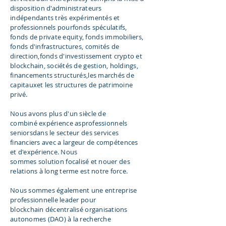
disposition d'administrateurs
indépendants très expérimentés et
professionnels pour
fonds spéculatifs
,
fonds de private equity, fonds immobiliers,
fonds d'infrastructures, comités de
direction,
fonds d'investissement crypto et
blockchain
, sociétés de gestion, holdings,
financements structurés,
les marchés de
capitaux
et les structures de patrimoine
privé.
Nous avons plus d'un siècle de
combiné
expérience
as
professionnels
seniors
dans le secteur des services
financiers avec a
largeur
de compétences
et d'expérience. Nous
sommes
solution
focalisé et nouer des
relations à long terme est notre force.
Nous sommes également une entreprise
professionnelle leader pour
blockchain
décentralisé
organisations
autonomes (DAO) à la recherche