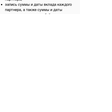
запись суммы и даты вклада каждого
партнера, а также суммы и даты
возврата всего или любой части вклада
партнера с ограниченной
ответственностью. Эта запись открыта
для проверки только с согласия
генерального партнера; и
реестр обеспечительных интересов, в
котором регистрируются сведения о
любом обеспечении, предоставленном
партнером с ограниченной
ответственностью в отношении его
доли партнера с ограниченной
ответственностью. С реестром
обеспечительных прав может
ознакомиться любое лицо.
Текущие обязательства