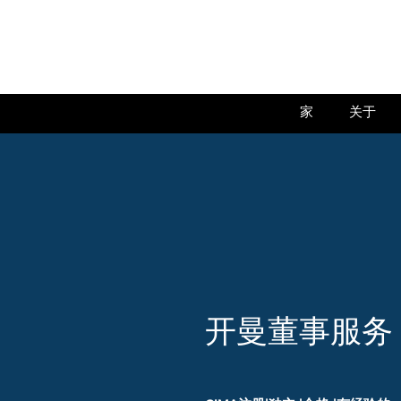
家
关于
开曼董事服务