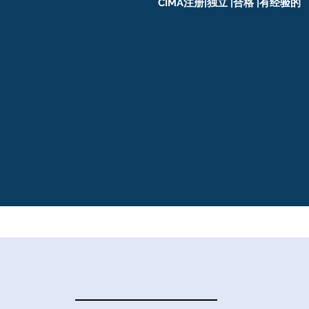
CIMA注册
|独立 |合格 |有经验的