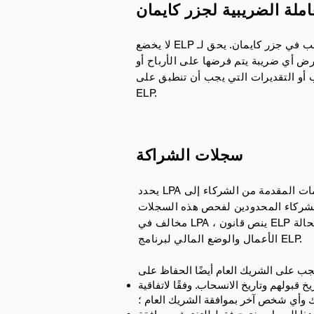
املة الضريبية لجزر كايمان
ب في جزر كايمان
. يحق لـ ELP التقدم بطلب للحصول على تعهد يتم منحه نيابة عن حكومة
ي جزر كايمان يفرض أي ضريبة يتم فرضها على الأرباح أو
أن تنطبق على ELP أو على أي شريك فيما يتعلق بعمليات ELP أو أصول ELP أو مصلحة الشريك في
ELP.
سجلات الشراكة
يحدد LPA عادةً إجراءات للحفاظ على السجلات المحاسبية فيما يتعلق بالمساهمات المقدمة من الشركاء إلى ELP ، وتخصيص الأرباح بين
 السجلات. _cc781905-5cde-3194- bb3b-136bad5cf58d_ في حالة عدم وجود حكم
مخالف في LPA ، ينص قانون ELP على أنه يجوز للشريك المحدود أن يطلب ويتلقى من الشريك العام معلومات حقيقية وكاملة فيما يتعلق بحالة
الأعمال والوضع المالي لبرنامج ELP.
فقًا لاتفاقية LPA ، يكون هذا مفتوحًا للتفتيش من قبل
 وأي شخص آخر بموافقة الشريك العام ؛