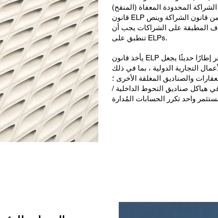
 المحدودة المعفاة (المنقح) (قانون ELP). يحافظ
قانون ELP بشكل خاص على الأحكام ذات الصلة من قانون الشراكة وينص
صاف المطبقة على الشراكات يجب أن
تنطبق على ELPs.
يأخذ قانون ELP مفاهيم الشراكة هذه ويوفر إطارًا حديثًا يجعل ELP
عمال التجارية الدولية ، بما في ذلك
عقارات والصناديق المغلقة الأخرى ؛
 هياكل صناديق التحوط الداخلية /