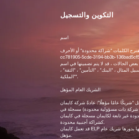
التكوين والتسجيل
اسم
كلمات "شراكة محدودة" أو الأحرف "LP" أو "LP". _
cc781905-5cde-3194-bb3b-136b_ هناك بعض الكلمات المقيدة التي ، في
بعض الحالات ، قد لا يتم تضمينها في اسم ELP على الإطلاق ، وفي حالات أخرى ، تتطلب
المثال ، "البنك" ، "التأمين" ، "الثقة" ،
"الملكية".
الشريك العام المؤهل
شريكًا عامًا مؤهلًا": عادةً شركة كايمان
(أو شركة ذات مسؤولية محدودة) مسجلة في
دودة غير تابعة لكايمان مسجلة في كايمان
كشراكة أجنبية محدودة.
قد تعمل كايمان ELP نفسها كشريك عام مؤهل بشرط أن يكون لها بدورها شريك عام
مؤهل.