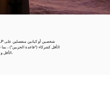
الأقل كشركاء ("قاعدة الحزبين") ، بم
الأقل وشريك واحد محدود على الأقل.