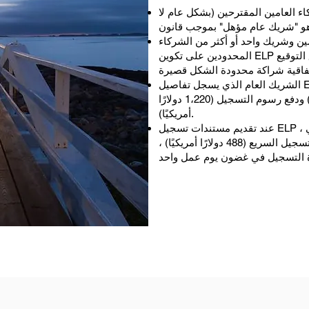
ء العامين المقترحين (بشكل عام لا
مين وشريك واحد أو أكثر من الشركاء
المحدودين على تكوين ELP بالاسم ذي الصلة ، عادةً عن طريق التوقيع
الشريك العام الذي يسجل تفاصيل ELP مع مسجل الشراكات المحدودة
المعفاة عن طريق بيان القسم 9 (1) ودفع رسوم التسجيل (1،220 دولارًا
أمريكيًا).
عند تقديم مستندات تسجيل ELP ، يستغرق إصدار شهادة التسجيل حوالي
خمسة أيام عمل. عند دفع رسوم التسجيل السريع (488 دولارًا أمريكيًا) ،