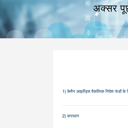
अक्सर पूछे
सामान्य प्रश्न
1) केमैन आइलैंड्स वैकल्पिक निवेश फंडों के 
ऐसे कई कारक हैं जो केमैन द्वीप को हेज फं
बाजार के लगभग 75% के लिए खाते का अनुमान 
2) कराधान
वाला पहला अपतटीय क्षेत्राधिकार था, जिसकी
इसका लाभ उठाया है, और एक जीवंत फंड उद्य