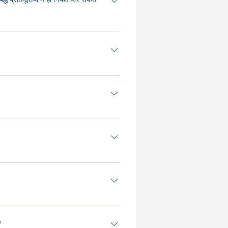
े फंड को CSX या अन्य एक्सचेंजों पर सूचीबद्ध
 मास्टर फंड, एक केमैन फीडर फंड (गैर-
ै जिसमें एक कंपनी शामिल होती है जिसके नीचे
करता है।
हत सीआईएमए के साथ पंजीकृत होना चाहिए।
श प्रबंधक से स्वतंत्रता और संभावित विरोधों से
"