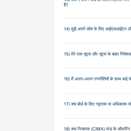
हैं?
हां, केमैन आइलैंड्स स्टॉक एक्सचेंज (CSX) 
कर सकते हैं।
14) मुझे अपने कोष के लिए आईएसआईएन और स
कृपया हमसे संपर्क करें और हम सहायता कर स
15) मेरे पास यूएस और यूएस के बाहर निवेशक 
हाँ। आप अधिकतर एक मास्टर-फीडर फंड या मि
अमेरिकी कर योग्य निवेशकों के लिए) और एक 
16) मैं अलग-अलग रणनीतियों के साथ कई फंड
एक केमैन पृथक पोर्टफोलियो कंपनी (एसपीसी),
अलग-अलग पोर्टफोलियो होते हैं। यदि आप एक
17) क्या बोर्ड के लिए न्यूनतम या अधिकतम सं
सीआईएमए पंजीकृत फंड के लिए, कम से कम द
कोई अधिकतम नहीं है। अधिकांश विनियमित फ़ंड क
18) क्या नियामक (CIMA) फंड के ऑफरिंग मेमोर