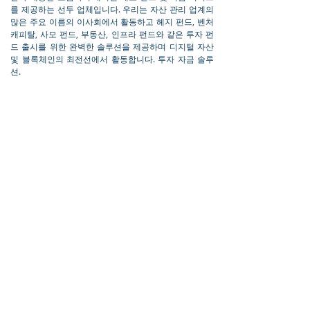
를 제공하는 선두 업체입니다. 우리는 자산 관리 업계의
많은 주요 이름의 이사회에서 활동하고 헤지 펀드, 벤처
캐피탈, 사모 펀드, 부동산, 인프라 펀드와 같은 투자 펀
드 출시를 위한 완벽한 솔루션을 제공하며 디지털 자산
및 블록체인의 최전선에서 활동합니다. 투자 자금 솔루
션.
Bell Rock은 Cayman Islands Monetary
Authority(CIMA)의 허가 및 규제를 받습니다.
유용한 링크
자귀
개인 정보 정책
불만 처리 정책
팔로우
1-345-949-4850
info@bellrockgroup.com