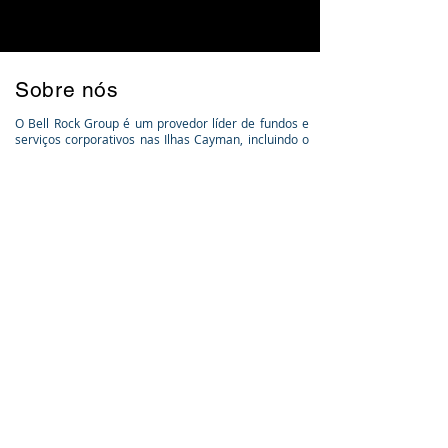
Sobre nós
O Bell Rock Group é um provedor líder de fundos e
serviços corporativos nas Ilhas Cayman, incluindo o
fornecimento de diretores e profissionais de
governança altamente experientes. Atuamos no
conselho de muitos dos principais nomes da
indústria de gestão de ativos, fornecemos soluções
completas para o lançamento de fundos de
investimento, como hedge funds, venture capital,
private equity, imobiliário, fundos de infraestrutura e
também na vanguarda do ativo digital e blockchain
soluções de fundos de investimento.
A Bell Rock é licenciada e regulamentada pela
Autoridade Monetária das Ilhas Cayman (CIMA).
Links Úteis
Termos
política de
Privacidade